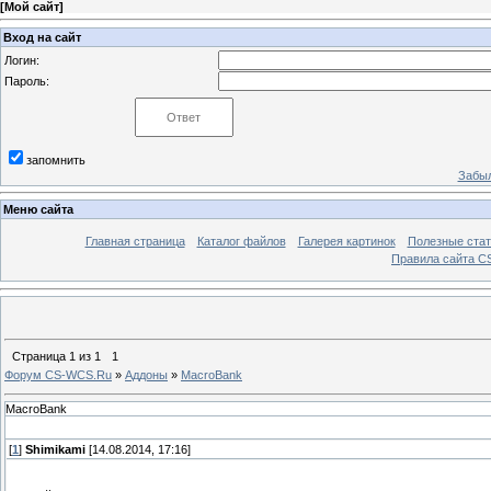
[
Мой сайт
]
Вход на сайт
Логин:
Пароль:
запомнить
Забыл
Меню сайта
Главная страница
Каталог файлов
Галерея картинок
Полезные стат
Правила сайта 
Страница
1
из
1
1
Форум CS-WCS.Ru
»
Аддоны
»
MacroBank
MacroBank
[
1
]
Shimikami
[14.08.2014, 17:16]