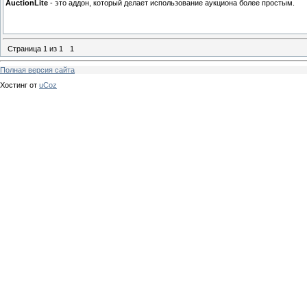
AuctionLite
- это аддон, который делает использование аукциона более простым.
Страница
1
из
1
1
Полная версия сайта
Хостинг от
uCoz