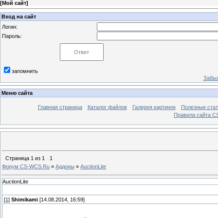
[
Мой сайт
]
Вход на сайт
Логин:
Пароль:
запомнить
Забыл
Меню сайта
Главная страница
Каталог файлов
Галерея картинок
Полезные стат
Правила сайта 
Страница
1
из
1
1
Форум CS-WCS.Ru
»
Аддоны
»
AuctionLite
AuctionLite
[
1
]
Shimikami
[14.08.2014, 16:59]