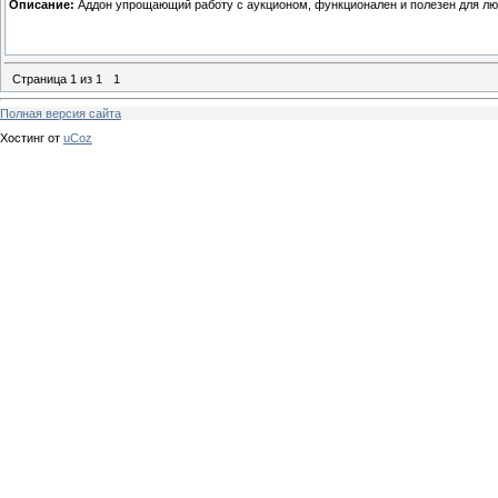
Описание:
Аддон упрощающий работу с аукционом, функционален и полезен для люб
Страница
1
из
1
1
Полная версия сайта
Хостинг от
uCoz