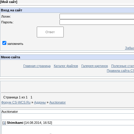
[
Мой сайт
]
Вход на сайт
Логин:
Пароль:
запомнить
Забыл
Меню сайта
Главная страница
Каталог файлов
Галерея картинок
Полезные стат
Правила сайта 
Страница
1
из
1
1
Форум CS-WCS.Ru
»
Аддоны
»
Auctionator
Auctionator
[
1
]
Shimikami
[14.08.2014, 16:52]