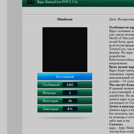
Ядро RamusCore PVP 3.3.5a
Shimikami
Дата: Воскресень
Особенности яд
Ядро основано на
уже около полов
World of Warcraf
полей боев, арен
количества форк
TrinityCore, так
форков. Но ядро
разработки.
Работоспособност
направление.
Кому нужно яд
Ядро будет интер
локальных сервер
Постоянный
максимальный ап
аптайм - 14 суто
Сообщений:
1365
Что насчет баз
В данный момент
и расстановкой, 
Награды:
1
доработке. Но вы
данное ядро и ра
Репутация:
16
альтершоп от Cri
Зачем я выклад
Замечания:
0%
Данное ядро я б
баг репорты, ка
на помощь в сост
либо мне в пм.
Скачать:
ядро -
http://fi
чистая база worl