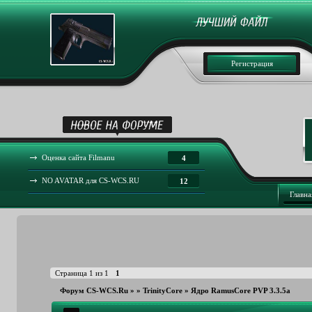
Регистрация
Оценка сайта Filmanu
4
NO AVATAR для CS-WCS.RU
12
Главна
Страница
1
из
1
1
Форум CS-WCS.Ru
»
»
TrinityCore
»
Ядро RamusCore PVP 3.3.5a