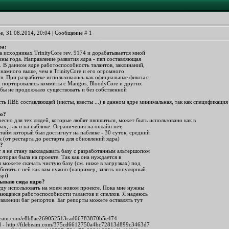
е, 31.08.2014, 20:04 | Сообщение #
1
ра:
 исходниках TrinityCore rev. 9174 и дорабатывается мной
ины года. Направление развития ядра - пвп составляющая
t. В данном ядре работоспособность талантов, заклинаний,
 намного выше, чем в TrinityCore и его огромного
ов. При разработке использовались как официальные фиксы с
 и портировались коммиты с Mangos, BloodyCore и других
 бы не продолжало существовать и без собственной
ь ПВЕ составляющей (инсты, квесты ...) в данном ядре минимальная, так как спецификация
ро?
есно для тех людей, которые любят пвпшиться, может быть использовано как в
ах, так и на паблике. Ограничения на онлайн нет,
тайм который был достигнут на паблике - 30 суток, средний
к (от рестарта до рестарта для обновлений ядра)
ы?
 я не стану выкладывать базу с разработанным альтершопом
которая была на проекте. Так как она нуждается в
 можете скачать чистую базу (см. ниже в загрузках) под
ботать с ней как вам нужно (например, залить популярный
spi)
ываю сюда ядро?
уду использовать на моем новом проекте. Пока мне нужны
сающиеся работоспособности талантов и спеллов. Я надеюсь
авлении баг репортов. Баг репорты можете оставлять тут
lebeam.com/e8b8ae269052513cad06783870b5e474
d -
http://filebeam.com/375cd6612750a4bc72813d899c3463d7