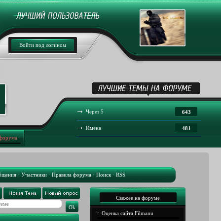
Войти под логином
Через 5
643
Имена
481
 форума
бщения
·
Участники
·
Правила форума
·
Поиск
·
RSS
Свежее на форуме
Оценка сайта Filmanu