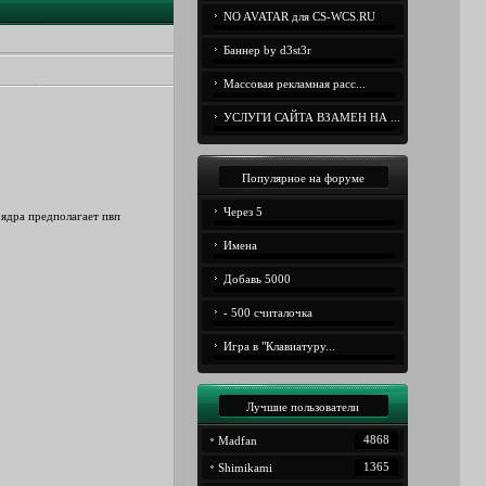
NO AVATAR для CS-WCS.RU
Баннер by d3st3r
Массовая рекламная расс...
УСЛУГИ САЙТА ВЗАМЕН НА ...
Популярное на форуме
Через 5
 ядра предполагает пвп
Имена
Добавь 5000
- 500 считалочка
Игра в "Клавиатуру...
Лучшие пользователи
4868
Madfan
1365
Shimikami