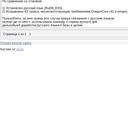
По сравнению со стоковой:
1) Установлен русский язык (RuDB_R33)
2) Исправлено 42 записи, несоответствующие требованиям OregonCore (41 в oregon_st
Пользуйтесь, но мне нужны все случаи краша связанные с русским языком
(взяли где-то квест, использовали команду и сервер рухнул) для
дальнейшей доработки русского языка и базы в целом.
Страница
1
из
1
1
Полная версия сайта
Хостинг от
uCoz