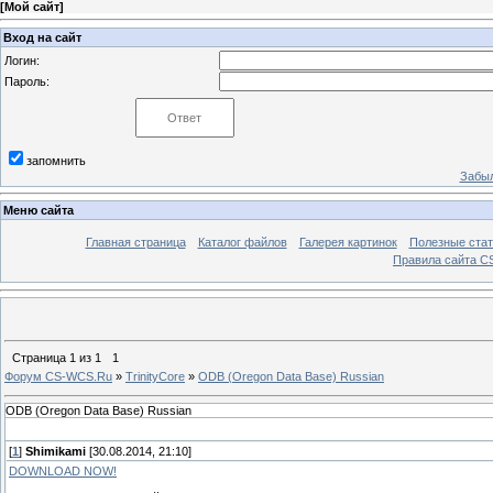
[
Мой сайт
]
Вход на сайт
Логин:
Пароль:
запомнить
Забыл
Меню сайта
Главная страница
Каталог файлов
Галерея картинок
Полезные стат
Правила сайта 
Страница
1
из
1
1
Форум CS-WCS.Ru
»
TrinityCore
»
ODB (Oregon Data Base) Russian
ODB (Oregon Data Base) Russian
[
1
]
Shimikami
[30.08.2014, 21:10]
DOWNLOAD NOW!