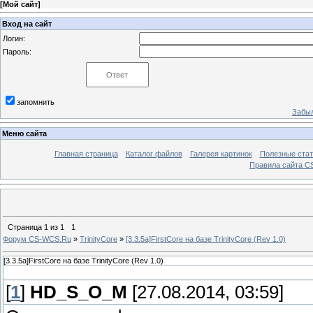
[
Мой сайт
]
Вход на сайт
Логин:
Пароль:
запомнить
Забыл
Меню сайта
Главная страница
Каталог файлов
Галерея картинок
Полезные стат
Правила сайта 
Страница
1
из
1
1
Форум CS-WCS.Ru
»
TrinityCore
»
[3.3.5a]FirstCore на базе TrinityCore (Rev 1.0)
[3.3.5a]FirstCore на базе TrinityCore (Rev 1.0)
[
1
]
HD_S_O_M
[27.08.2014, 03:59]