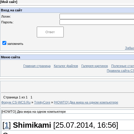
[
Мой сайт
]
Вход на сайт
Логин:
Пароль:
запомнить
Забыл
Меню сайта
Главная страница
Каталог файлов
Галерея картинок
Полезные стат
Правила сайта 
Страница
1
из
1
1
Форум CS-WCS.Ru
»
TrinityCore
»
[HOWTO] Два мира на одном компьютере
[HOWTO] Два мира на одном компьютере
[
1
]
Shimikami
[25.07.2014, 16:56]