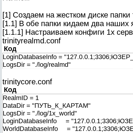
[1] Создаем на жестком диске папки 
[1.1] В обе папки кидаем два наших 
[1.1.1] Настраиваем конфиги 1x серв
trinityrealmd.conf
Код
LoginDatabaseInfo = "127.0.0.1;3306;ЮЗЕ
LogsDir = "./log/realmd"
trinitycore.conf
Код
RealmID = 1
DataDir = "ПУТЬ_К_КАРТАМ"
LogsDir = "./log/1x_world"
LoginDatabaseInfo = "127.0.0.1;3306;Ю
WorldDatabaseInfo = "127.0.0.1;3306;Ю