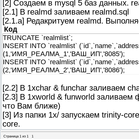
[2] Создаем в mysql 5 баз данных. rea
[2.1] В realmd заливаем realmd.sql
[2.1.а] Редакритуем realmd. Выполня
Код
TRUNCATE `realmlist`;
INSERT INTO `realmlist` (`id`,`name`,`addre
(1,'ИМЯ_РЕАЛМА_1','ВАШ_ИП','8085');
INSERT INTO `realmlist` (`id`,`name`,`addre
(2,'ИМЯ_РЕАЛМА_2','ВАШ_ИП','8086');
[2.2] В 1xchar & funchar заливаем cha
[2.3] В 1xworld & funworld залива
что Вам ближе)
[3] Из папки 1x/ запускаем trinity-core 
core.
Страница
1
из
1
1