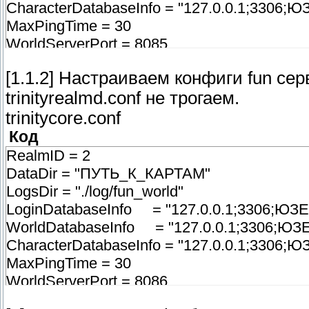
CharacterDatabaseInfo = "127.0.0.1;3306
MaxPingTime = 30
WorldServerPort = 8085
BindIP = "0.0.0.0"
[1.1.2] Настраиваем конфиги fun серв
trinityrealmd.conf не трогаем.
trinitycore.conf
Код
RealmID = 2
DataDir = "ПУТЬ_К_КАРТАМ"
LogsDir = "./log/fun_world"
LoginDatabaseInfo = "127.0.0.1;3306;Ю
WorldDatabaseInfo = "127.0.0.1;3306;ЮЗ
CharacterDatabaseInfo = "127.0.0.1;3306
MaxPingTime = 30
WorldServerPort = 8086
BindIP = "0.0.0.0"