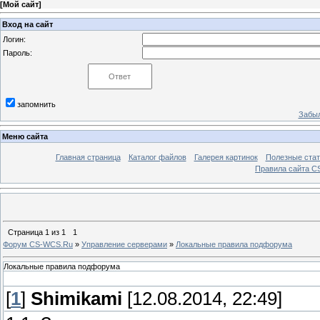
[
Мой сайт
]
Вход на сайт
Логин:
Пароль:
запомнить
Забыл
Меню сайта
Главная страница
Каталог файлов
Галерея картинок
Полезные стат
Правила сайта 
Страница
1
из
1
1
Форум CS-WCS.Ru
»
Управление серверами
»
Локальные правила подфорума
Локальные правила подфорума
[
1
]
Shimikami
[12.08.2014, 22:49]