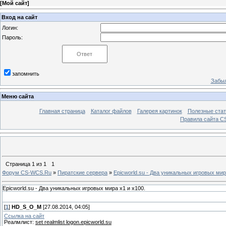
[
Мой сайт
]
Вход на сайт
Логин:
Пароль:
запомнить
Забыл
Меню сайта
Главная страница
Каталог файлов
Галерея картинок
Полезные стат
Правила сайта 
Страница
1
из
1
1
Форум CS-WCS.Ru
»
Пиратские сервера
»
Epicworld.su - Два уникальных игровых мир
Epicworld.su - Два уникальных игровых мира х1 и х100.
[
1
]
HD_S_O_M
[27.08.2014, 04:05]
Ссылка на сайт
Реалмлист:
set realmlist logon.epicworld.su