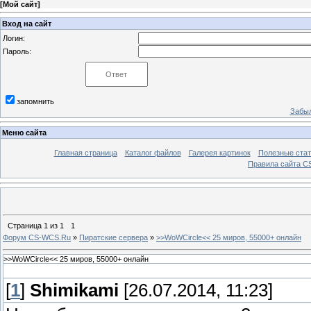
[
Мой сайт
]
Вход на сайт
Логин:
Пароль:
запомнить
Забыл
Меню сайта
Главная страница
Каталог файлов
Галерея картинок
Полезные стат
Правила сайта 
Страница
1
из
1
1
Форум CS-WCS.Ru
»
Пиратские сервера
»
>>WoWCircle<< 25 миров, 55000+ онлайн
>>WoWCircle<< 25 миров, 55000+ онлайн
[
1
]
Shimikami
[26.07.2014, 11:23]