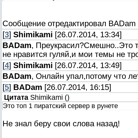
Сообщение отредактировал
BADam
[
3
]
Shimikami
[26.07.2014, 13:34]
BADam
, Преукрасил?Смешно..Это то
не нравится гуляй,и мои темы не тро
[
4
]
Shimikami
[26.07.2014, 13:49]
BADam
, Онлайн упал,потому что ле
[
5
]
BADam
[26.07.2014, 16:15]
Цитата
Shimikami
(
)
Это топ 1 пиратский сервер в рунете
Не знал беру свои слова назад!