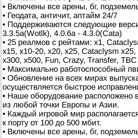
• Включены все арены, бг, подземе
• Геодата, античит, аптайм 24/7
• Поддерживаются следующие версии 
3.3.5a(Wotlk), 4.0.6a - 4.3.0(Cata)
• 25 реалмов с рейтами: x1, Cataclysm
x15, x10-20, x20, x25, Cataclysm x25,
x300, x500, Fun, Crazy, Transfer, TBC 
• Максимально работоспособный пвп
• Обновление на всех мирах выпуска
осуществляется быстрое исправлени
• Наше оборудование расположено в
из любой точки Европы и Азии.
• Каждый игровой мир располагаетс
к порту от 100 до 500 мбит.
• Включены все арены, бг, подземе