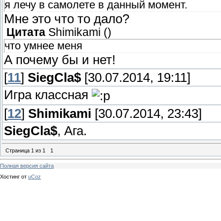
я лечу в самолете в данный момент.
Мне это что то дало?
Цитата
Shimikami
(
)
что умнее меня
А почему бы и нет!
[
11
]
SiegCla$
[30.07.2014, 19:11]
Игра классная
[
12
]
Shimikami
[30.07.2014, 23:43]
SiegCla$
, Ага.
Страница
1
из
1
1
Полная версия сайта
Хостинг от
uCoz