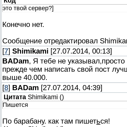
Код
это твой сервер?]
Конечно нет.
Сообщение отредактировал
Shimika
[
7
]
Shimikami
[27.07.2014, 00:13]
BADam
, Я тебе не указывал,просто
прежде чем написать свой пост луч
выше 40.000.
[
8
]
BADam
[27.07.2014, 04:39]
Цитата
Shimikami
(
)
Пишется
По барабану. как там пишет
ь
ся!