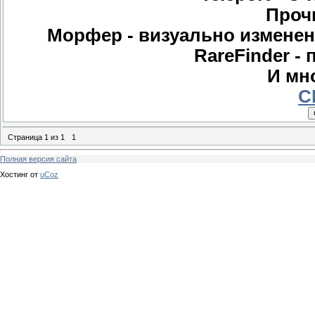
Проч
Морфер - визуально изменени
RareFinder -
И мн
С
Страница
1
из
1
1
Полная версия сайта
Хостинг от
uCoz