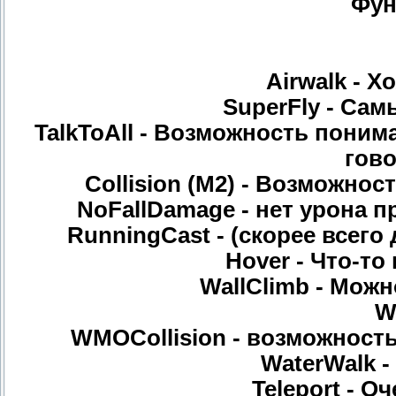
Фун
Airwalk - 
SuperFly - Са
TalkToAll - Возможность пони
гово
Collision (M2) - Возможнос
NoFallDamage - нет урона п
RunningCast - (скорее всего 
Hover - Что-т
WallClimb - Можн
W
WMOCollision - возможность
WaterWalk 
Teleport - О