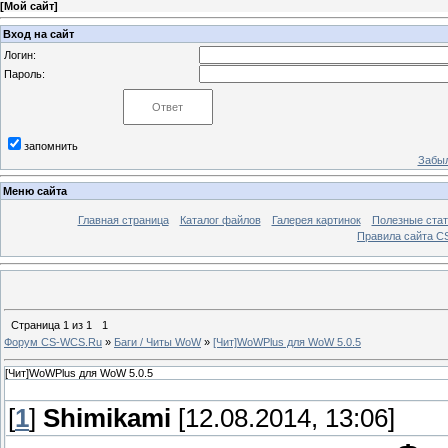
[
Мой сайт
]
Вход на сайт
Логин:
Пароль:
запомнить
Забыл
Меню сайта
Главная страница
Каталог файлов
Галерея картинок
Полезные стат
Правила сайта 
Страница
1
из
1
1
Форум CS-WCS.Ru
»
Баги / Читы WoW
»
[Чит]WoWPlus для WoW 5.0.5
[Чит]WoWPlus для WoW 5.0.5
[
1
]
Shimikami
[12.08.2014, 13:06]