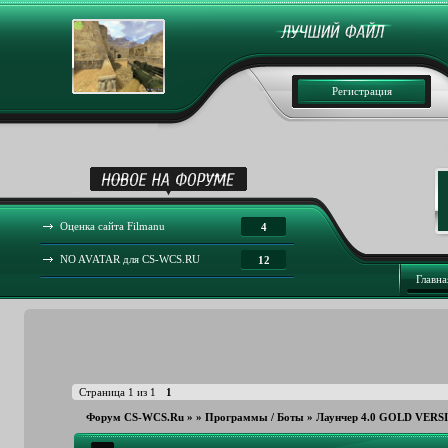
Регистрация
Оценка сайта Filmanu
4
NO AVATAR для CS-WCS.RU
12
Главна
Страница
1
из
1
1
Форум CS-WCS.Ru
»
»
Программы / Боты
»
Лаунчер 4.0 GOLD VERS