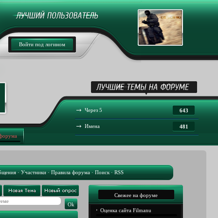
Войти под логином
Через 5
643
Имена
481
 форума
бщения
·
Участники
·
Правила форума
·
Поиск
·
RSS
Свежее на форуме
Оценка сайта Filmanu