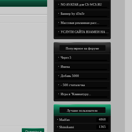
NO AVATAR для CS-WCS.RU
Баннер by d3st3r
Массовая рекламная расс...
УСЛУГИ САЙТА ВЗАМЕН НА ...
Популярное на форуме
Через 5
Имена
Добавь 5000
- 500 считалочка
Игра в "Клавиатуру...
Лучшие пользователи
4868
Madfan
1365
Shimikami