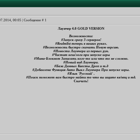
07.2014, 00:05 | Сообщение #
1
Лаунчер 4.0 GOLD VERSION
Возможности:
#Запуск сразу 3 серверов!
#Realmlist теперь в ваших руках.
#Возможность быстро скачать Новую версию.
#Новости Лаунчера из первых рук.
#Чистит кеш/логи при запуске игры
#Мини-Блокнот Записать кого-то или что то не сложно.
#Новый вид Лаунчера.
#База Данных Квесты Дроп и т.д
#Добавлена Функция Авто Выкл Лаунчера При запуске игры.
#Язык 'Русский' .
#Поиск поможет вам быстро найти то что вы ищите кв/нпц и тд.
Скачать!