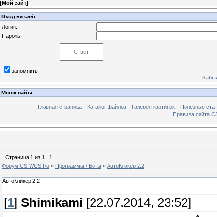
[
Мой сайт
]
Вход на сайт
Логин:
Пароль:
запомнить
Забыл
Меню сайта
Главная страница
Каталог файлов
Галерея картинок
Полезные стат
Правила сайта 
Страница
1
из
1
1
Форум CS-WCS.Ru
»
Программы / Боты
»
АвтоКликер 2.2
АвтоКликер 2.2
[
1
]
Shimikami
[22.07.2014, 23:52]