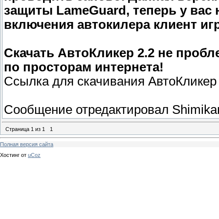
защиты LameGuard, теперь у вас 
включения автокилера клиент иг
Скачать АвтоКликер 2.2 не пробл
по просторам интернета!
Ссылка для скачивания АвтоКликер 
Сообщение отредактировал
Shimika
Страница
1
из
1
1
Полная версия сайта
Хостинг от
uCoz