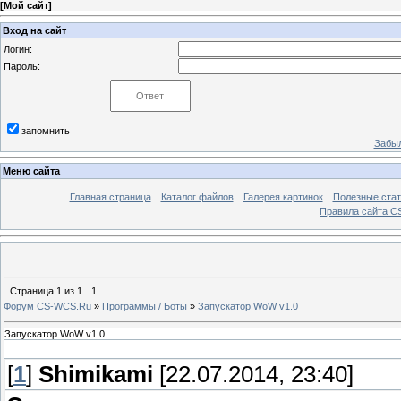
[
Мой сайт
]
Вход на сайт
Логин:
Пароль:
запомнить
Забыл
Меню сайта
Главная страница
Каталог файлов
Галерея картинок
Полезные стат
Правила сайта 
Страница
1
из
1
1
Форум CS-WCS.Ru
»
Программы / Боты
»
Запускатор WoW v1.0
Запускатор WoW v1.0
[
1
]
Shimikami
[22.07.2014, 23:40]