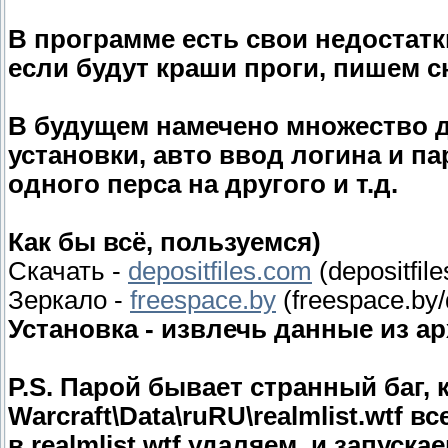
В программе есть свои недостатки
если будут краши проги, пишем с
В будущем намечено множество 
установки, авто ввод логина и п
одного перса на другого и т.д.
Как бы всё, пользуемся)
Скачать -
depositfiles.com
(depositfil
Зеркало -
freespace.by
(freespace.by
Установка - извлечь данные из ар
P.S. Парой бывает странный баг, 
Warcraft\Data\ruRU\realmlist.wtf в
в realmlist.wtf удаляем, и запуска