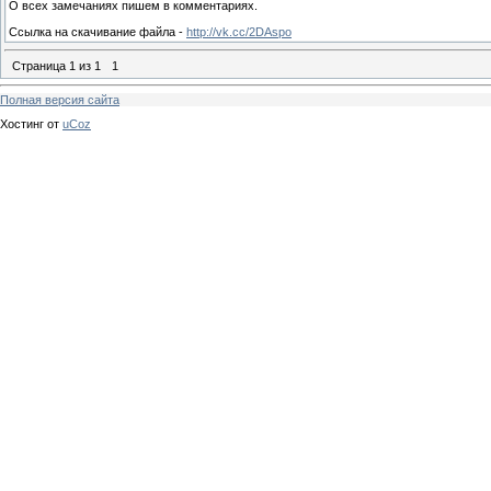
О всех замечаниях пишем в комментариях.
Ссылка на скачивание файла -
http://vk.cc/2DAspo
Страница
1
из
1
1
Полная версия сайта
Хостинг от
uCoz