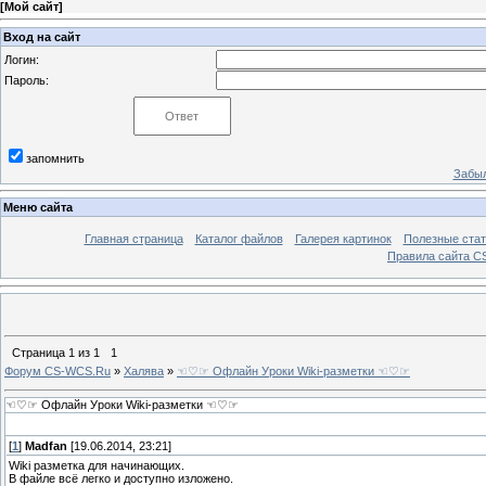
[
Мой сайт
]
Вход на сайт
Логин:
Пароль:
запомнить
Забыл
Меню сайта
Главная страница
Каталог файлов
Галерея картинок
Полезные стат
Правила сайта 
Страница
1
из
1
1
Форум CS-WCS.Ru
»
Халява
»
☜♡☞ Офлайн Уроки Wiki-разметки ☜♡☞
☜♡☞ Офлайн Уроки Wiki-разметки ☜♡☞
[
1
]
Madfan
[19.06.2014, 23:21]
Wiki разметка для начинающих.
В файле всё легко и доступно изложено.