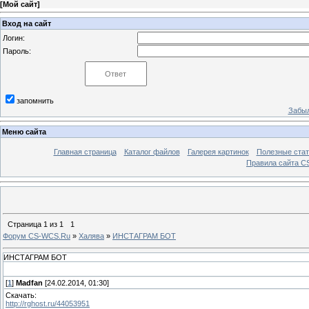
[
Мой сайт
]
Вход на сайт
Логин:
Пароль:
запомнить
Забыл
Меню сайта
Главная страница
Каталог файлов
Галерея картинок
Полезные стат
Правила сайта 
Страница
1
из
1
1
Форум CS-WCS.Ru
»
Халява
»
ИНСТАГРАМ БОТ
ИНСТАГРАМ БОТ
[
1
]
Madfan
[24.02.2014, 01:30]
Скачать:
http://rghost.ru/44053951