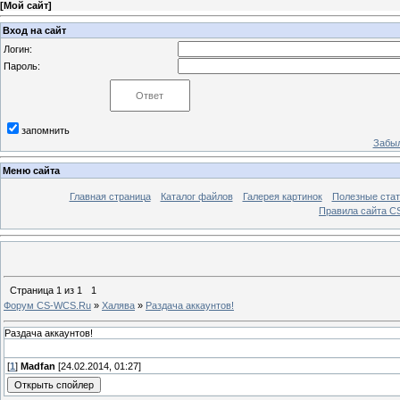
[
Мой сайт
]
Вход на сайт
Логин:
Пароль:
запомнить
Забыл
Меню сайта
Главная страница
Каталог файлов
Галерея картинок
Полезные стат
Правила сайта 
Страница
1
из
1
1
Форум CS-WCS.Ru
»
Халява
»
Раздача аккаунтов!
Раздача аккаунтов!
[
1
]
Madfan
[24.02.2014, 01:27]