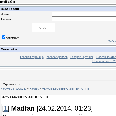
[
Мой сайт
]
Вход на сайт
Логин:
Пароль:
запомнить
Забыл
Меню сайта
Главная страница
Каталог файлов
Галерея картинок
Полезные стат
Правила сайта 
Страница
1
из
1
1
Форум CS-WCS.Ru
»
Халява
»
VKMOBILEUSERPARSER BY IOFFE
VKMOBILEUSERPARSER BY IOFFE
[
1
]
Madfan
[24.02.2014, 01:23]