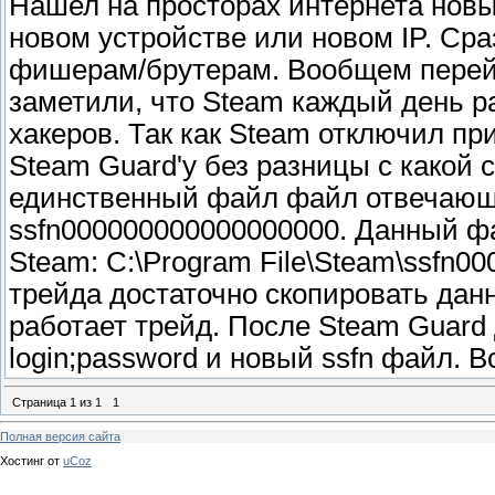
Нашел на просторах интернета новы
новом устройстве или новом IP. Сра
фишерам/брутерам. Вообщем перейд
заметили, что Steam каждый день р
хакеров. Так как Steam отключил при
Steam Guard'y без разницы с какой 
единственный файл файл отвечающи
ssfn000000000000000000. Данный ф
Steam: C:\Program File\Steam\ssfn0
трейда достаточно скопировать дан
работает трейд. После Steam Guard 
login;password и новый ssfn файл. 
Страница
1
из
1
1
Полная версия сайта
Хостинг от
uCoz