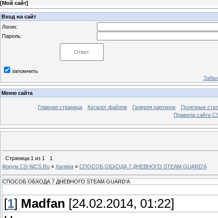
[
Мой сайт
]
Вход на сайт
Логин:
Пароль:
запомнить
Забыл
Меню сайта
Главная страница
Каталог файлов
Галерея картинок
Полезные стат
Правила сайта 
Страница
1
из
1
1
Форум CS-WCS.Ru
»
Халява
»
СПОСОБ ОБХОДА 7 ДНЕВНОГО STEAM GUARD’A
СПОСОБ ОБХОДА 7 ДНЕВНОГО STEAM GUARD’A
[
1
]
Madfan
[24.02.2014, 01:22]