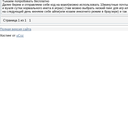
Тыкаем попробовать бесплатно
Далее берем и отправляем себе код на маил(можно использовать 10минутные почт
и вуаля сутки нормального инета в играх) (там можно выбрать низкий пинг для игр и
на следующий день меняем себе айпи(или юзаем инкогнито режим в браузере) и так 
Страница
1
из
1
1
Полная версия сайта
Хостинг от
uCoz