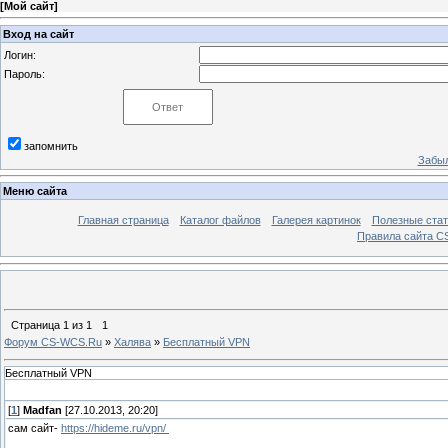
[
Мой сайт
]
Вход на сайт
Логин:
Пароль:
запомнить
Забыл
Меню сайта
Главная страница
Каталог файлов
Галерея картинок
Полезные стат
Правила сайта 
Страница
1
из
1
1
Форум CS-WCS.Ru
»
Халява
»
Бесплатный VPN
Бесплатный VPN
[
1
]
Madfan
[27.10.2013, 20:20]
сам сайт-
https://hideme.ru/vpn/