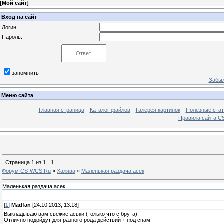
[
Мой сайт
]
Вход на сайт
Логин:
Пароль:
запомнить
Забыл
Меню сайта
Главная страница
Каталог файлов
Галерея картинок
Полезные стат
Правила сайта 
Страница
1
из
1
1
Форум CS-WCS.Ru
»
Халява
»
Маленькая раздача асек
Маленькая раздача асек
[
1
]
Madfan
[24.10.2013, 13:18]
Выкладываю вам свежие аськи (только что с брута)
Отлично подойдут для разного рода действий + под спам