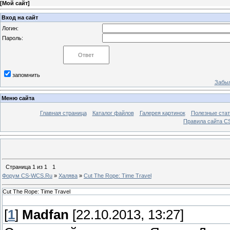
[
Мой сайт
]
Вход на сайт
Логин:
Пароль:
запомнить
Забыл
Меню сайта
Главная страница
Каталог файлов
Галерея картинок
Полезные стат
Правила сайта 
Страница
1
из
1
1
Форум CS-WCS.Ru
»
Халява
»
Cut The Rope: Time Travel
Cut The Rope: Time Travel
[
1
]
Madfan
[22.10.2013, 13:27]