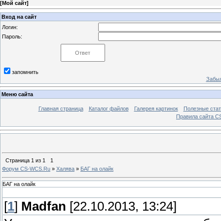
[
Мой сайт
]
Вход на сайт
Логин:
Пароль:
запомнить
Забыл
Меню сайта
Главная страница
Каталог файлов
Галерея картинок
Полезные стат
Правила сайта 
Страница
1
из
1
1
Форум CS-WCS.Ru
»
Халява
»
БАГ на олайк
БАГ на олайк
[
1
]
Madfan
[22.10.2013, 13:24]