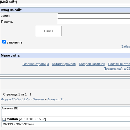
[
Мой сайт
]
Вход на сайт
Логин:
Пароль:
запомнить
Забыл
Меню сайта
Главная страница
Каталог файлов
Галерея картинок
Полезные стат
Правила сайта 
Страница
1
из
1
1
Форум CS-WCS.Ru
»
Халява
»
Аккаунт ВК
Аккаунт ВК
[
1
]
Madfan
[20.10.2013, 15:22]
79219355992:5311aaa