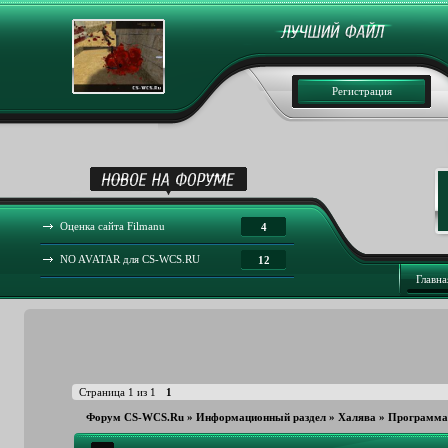
Регистрация
Оценка сайта Filmanu
4
NO AVATAR для CS-WCS.RU
12
Главна
Страница
1
из
1
1
Форум CS-WCS.Ru
»
Информационный раздел
»
Халява
»
Программа