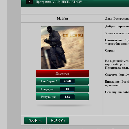
Программа VkUp БЕСПЛАТНО!!!
Madfan
Дата: Воскресень
Доброго времен
У меня есть оти
Скажете вы:
"Зд
+ автообновлени
Скрин:
Но в данный мом
короткий срок.
Приятного поль
Директор
Скачать:
http:/
Сообщений:
4868
Внимание!
Все ф
правильно!
Награды:
10
Ссылку на паблик
Репутация:
133