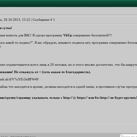
е, 20.10.2013, 15:22 | Сообщение #
1
и суток!
чная новость для ВАС! Я сделал программу
VkUp
совершенно бесплатной!!!
есь какой-то подвох?". Я вас обрадую, никакого подвоха нет, программа совершенно беспл
е.
ент ограничивается всего-лишь в 20 потоков, но и этого вполне достаточно, что-бы накру
зования!
Не откажусь от + (хоть какая-то благодарность).
/yadi.sk/d/V7uYlLOnBFW49
айлы что находятся в архиве, должны находится в одной папке, в противном случае програ
/группу/страницу указывать только с http:// (c https:// или без http:// не будет крутить!