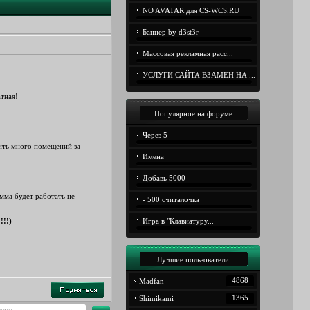
NO AVATAR для CS-WCS.RU
Баннер by d3st3r
Массовая рекламная расс...
УСЛУГИ САЙТА ВЗАМЕН НА ...
атная!
Популярное на форуме
Через 5
тить много помещений за
Имена
Добавь 5000
мма будет работать не
- 500 считалочка
!!!)
Игра в "Клавиатуру...
Лучшие пользователи
4868
Madfan
1365
Shimikami