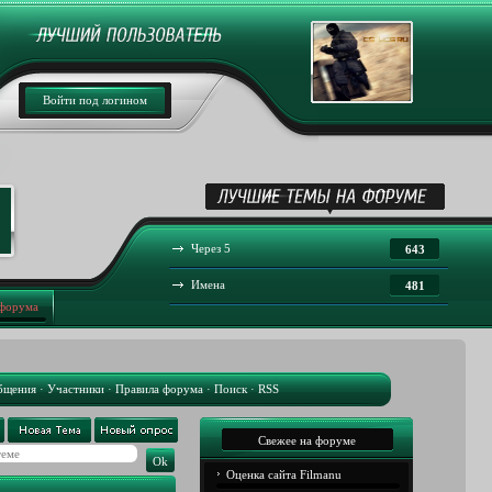
Войти под логином
Через 5
643
Имена
481
 форума
бщения
·
Участники
·
Правила форума
·
Поиск
·
RSS
Свежее на форуме
Оценка сайта Filmanu