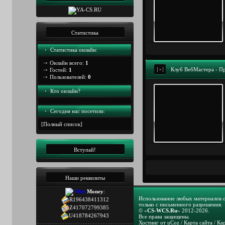
Статистика
Статистика онлайн:
Онлайн всего:
1
Клуб ВебМастера - Пр
Гостей:
1
Пользователей:
0
Кто онлайн?
Сегодня наc посетили:
[
Полный список
]
Вступай!
Наши реквизиты
Web
Money
:
Использование любых материалов 
R196438411312
только с письменного разрешения.
Z417072799385
© «
CS-WCS.Ru
» 2012-2026.
U418784267943
Все права защищены.
Хостинг от
uCoz
/
Карта сайта
/
Ка