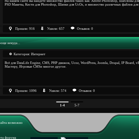
На нашем сайте вы найдете множество файлов таких как: Adobe-Photoshop, Шаблоны дл
PSD Макеты, Кисти для Photoshop, Шапки для UcOz, и множество различных файлов дл
Пришли: 916
Ушили: 657
Отзывов: 0
още некуда...
Категория:
Интернет
Всё для DataLife Engine, CMS, PHP движок, Ucoz, WordPress, Joomla, Drupal, IP Board, vB
Мастеру, Игровые CMSи многое другое.
Пришли: 1096
Ушили: 574
Отзывов: 0
1-4
5-7
сайта возможно
рта форума