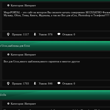
Категория:
Интернет
MegoPORTAL - это сайт на котором Вы сможете качать совершенно БЕСПЛАТНО Фильм
Музыку, Обои, Темы, Книги, Журналы, а так же Все для uCoz, Photoshop и Телефона!!!!!
Пришли: 1117
Ушили: 976
Отзывов: 0
я Ucoz,шаблоны для Ucoz
Категория:
Интернет
Все для Ucoz,много шаблонов,много скриптов и многое другое
Пришли: 1703
Ушили: 846
Отзывов: 0
 UcOz
Категория:
Интернет