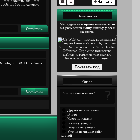
-
я UcOz, Скрипты для UcOz,
я UcOz. Добро Пожаловать!
Наша кнопка
Мы будем вам признательны, если
вы разместите нашу кнопку у себя
Статистика
на сайте.
ulletin, phpBB, Linux, Web-
Опрос
Статистика
Как вы попали к нам?
Друзья посоветовали
В игре
Через поисковик
Рекламу увидел
Вещий сон увидел
Уже не помню,но сайт
крутой.