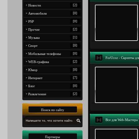
[2]
Новости
[0]
Автомобили
[0]
PSP
[2]
Прочие
[1]
Музыка
[0]
Спорт
[0]
Мобильные телефоны
ForUcoz - Скрипты дл
[2]
WEB-графика
[0]
Юмор
[7]
Интернет
[0]
Блог
[2]
Развлечение
Поиск по сайту
Все для Web-Мастера
Партнеры