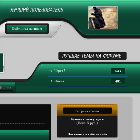
Войти под логином
Через 5
643
Имена
481
 форума
Витрина ссылок
Купить ссылку здесь
(Цена: 5 руб.)
Поставить к себе на сайт