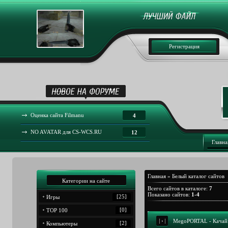
Регистрация
Оценка сайта Filmanu
4
NO AVATAR для CS-WCS.RU
12
Главна
Главная
»
Белый каталог сайтов
Категории на сайте
Всего сайтов в каталоге
:
7
Показано сайтов
:
1-4
[25]
Игры
[0]
TOP 100
MegoPORTAL - Качай 
[2]
Компьютеры