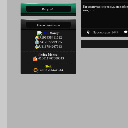
Баг является некоторым подобие
Вступай!
том, что...
Наши реквизиты
Просмотров: 1447
Web
Money
:
R196438411312
Z417072799385
U418784267943
Я
ndex Money
:
410011767580343
Qiwi
:
+7-911-614-49-14