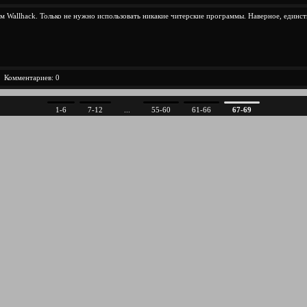
м Wallhack. Только не нужно использовать никакие читерские программы. Наверное, единс
Комментариев: 0
1-6
7-12
...
55-60
61-66
67-69