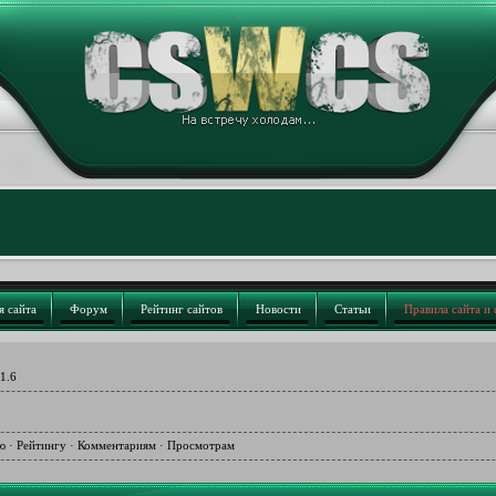
я сайта
Форум
Рейтинг сайтов
Новости
Статьи
Правила сайта и
 1.6
ю
·
Рейтингу
·
Комментариям
·
Просмотрам