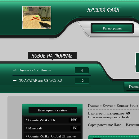
Регистрация
Оценка сайта Filmanu
4
NO AVATAR для CS-WCS.RU
12
Главна
Главная
»
Статьи
» Counter-Strike
Категории на сайте
В категории материалов
:
69
Показано материалов
:
67-69
[69]
Counter-Strike 1.6
Сортировать по
:
Дате
·
Названи
[5]
Minecraft
Counter-Strike: Global Offensive