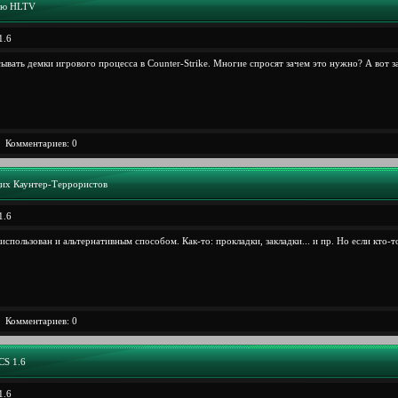
щью HLTV
1.6
ть демки игрового процесса в Counter-Strike. Многие спросят зачем это нужно? А вот за
Комментариев: 0
их Каунтер-Террористов
1.6
спользован и альтернативным способом. Как-то: прокладки, закладки... и пр. Hо если кто-т
Комментариев: 0
CS 1.6
1.6