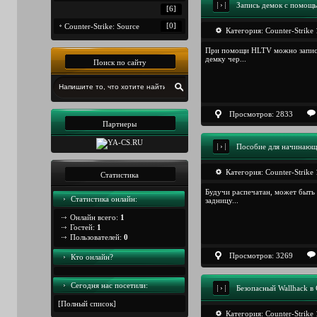
Запись демок с помо
[6]
[0]
Counter-Strike: Sourcе
Категория:
Counter-Strike 
При помощи HLTV можно записыва
демку чер...
Поиск по сайту
Просмотров: 2833
Партнеры
Пособие для начинающ
Категория:
Counter-Strike 
Статистика
Будучи распечатан, может быть и
Статистика онлайн:
задницу...
Онлайн всего:
1
Гостей:
1
Пользователей:
0
Просмотров: 3269
Кто онлайн?
Сегодня наc посетили:
Безопасный Wallhack в 
[
Полный список
]
Категория:
Counter-Strike 