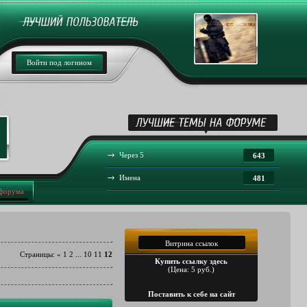
Войти под логином
Через 5
643
Имена
481
 форума
Витрина ссылок
Страницы
:
«
1
2
...
10
11
12
Купить ссылку здесь
(Цена: 5 руб.)
Поставить к себе на сайт