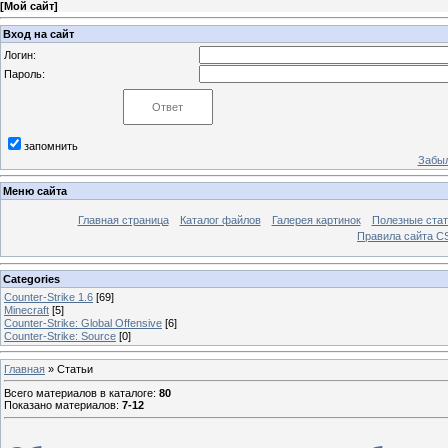
[
Мой сайт
]
Вход на сайт
Логин:
Пароль:
запомнить
Забыл
Меню сайта
Главная страница
Каталог файлов
Галерея картинок
Полезные стат
Правила сайта 
Categories
Counter-Strike 1.6
[69]
Minecraft
[5]
Counter-Strike: Global Offensive
[6]
Counter-Strike: Sourcе
[0]
Главная
»
Статьи
Всего материалов в каталоге
:
80
Показано материалов
:
7-12