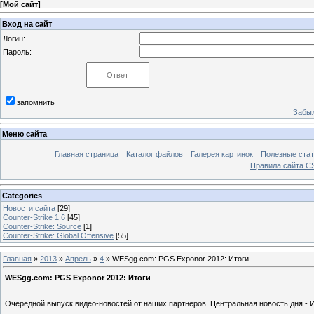
[
Мой сайт
]
Вход на сайт
Логин:
Пароль:
запомнить
Забыл
Меню сайта
Главная страница
Каталог файлов
Галерея картинок
Полезные стат
Правила сайта 
Categories
Новости сайта
[29]
Counter-Strike 1.6
[45]
Counter-Strike: Sourcе
[1]
Counter-Strike: Global Offensive
[55]
Главная
»
2013
»
Апрель
»
4
» WESgg.com: PGS Exponor 2012: Итоги
WESgg.com: PGS Exponor 2012: Итоги
Очередной выпуск видео-новостей от наших партнеров. Центральная новость дня - 