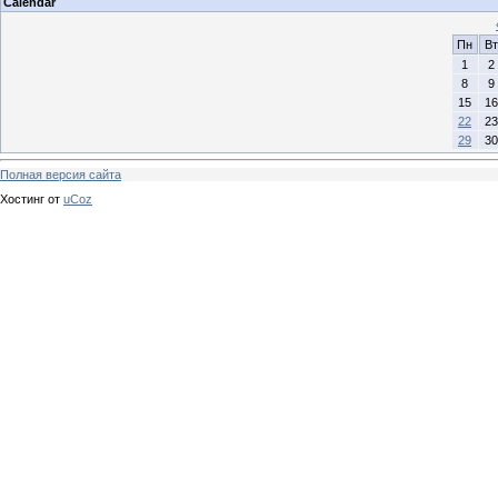
Calendar
Пн
Вт
1
2
8
9
15
16
22
23
29
30
Полная версия сайта
Хостинг от
uCoz