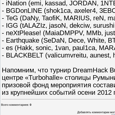
- iNation (emi, kassad, JORDAN, 1N
- BGDonLINE (shok1ca, axeler4, 3EBC
- TeG (DaNy, TaofiK, MARIUS, reN, m
- IGG (tALAZIz, jasoN, dekciw, surushi,
- neXtPlease! (MaiaDMPPV, MMb, justi
- Earthquake (SeDaN, Dece, White, B
- es (Hakk, sonic, 1van, paul1ca, MA
- BLACKBELT (valicumvreitu, aunest, h1
Напомним, что турнир DreamHack Bu
центре «Turbohalle» столицы Румыни
призовой фонд мероприятия состави
из крупнейших событий осени 2012 го
Всего комментариев
:
0
Добавлять комментарии могу