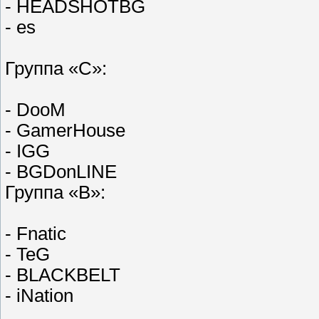
- HEADSHOTBG
- es
Группа «C»:
- DooM
- GamerHouse
- IGG
- BGDonLINE
Группа «B»:
- Fnatic
- TeG
- BLACKBELT
- iNation