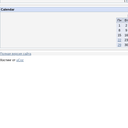
[
Р
Calendar
Пн
Вт
1
2
8
9
15
16
22
23
29
30
Полная версия сайта
Хостинг от
uCoz