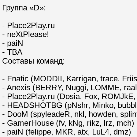
Группа «D»:
- Place2Play.ru
- neXtPlease!
- paiN
- TBA
Составы команд:
- Fnatic (MODDII, Karrigan, trace, Fri
- Anexis (BERRY, Nuggi, LOMME, raalz
- Place2Play.ru (Dosia, Fox, ROMJkE, 
- HEADSHOTBG (pNshr, Minko, bubble
- DooM (spyleadeR, nkl, howden, spli
- GamerHouse (fv, kNg, rikz, lrz, mch)
- paiN (felippe, MKR, atx, LuL4, dmz)