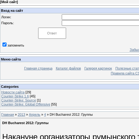
[
Мой сайт
]
Вход на сайт
Логин:
Пароль:
запомнить
Забыл
Меню сайта
Главная страница
Каталог файлов
Галерея картинок
Полезные стат
Правила сайта 
Categories
Новости сайта
[29]
Counter-Strike 1.6
[45]
Counter-Strike: Sourcе
[1]
Counter-Strike: Global Offensive
[55]
Главная
»
2013
»
Апрель
»
4
» DH Bucharest 2012: Группы
DH Bucharest 2012: Группы
Накануне организаторы румынского 