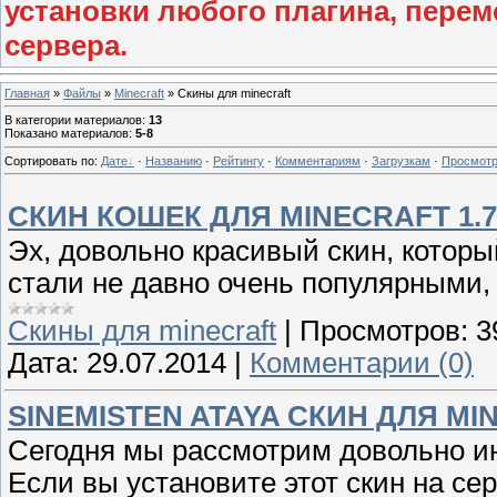
установки любого плагина, перем
сервера.
Главная
»
Файлы
»
Minecraft
» Скины для minecraft
В категории материалов
:
13
Показано материалов
:
5-8
Сортировать по
:
Дате
·
Названию
·
Рейтингу
·
Комментариям
·
Загрузкам
·
Просмот
СКИН КОШЕК ДЛЯ MINECRAFT 1.7
Эх, довольно красивый скин, котор
стали не давно очень популярными, 
Скины для minecraft
|
Просмотров:
3
Дата:
29.07.2014
|
Комментарии (0)
SINEMISTEN ATAYA СКИН ДЛЯ MIN
Сегодня мы рассмотрим довольно инт
Если вы установите этот скин на сер