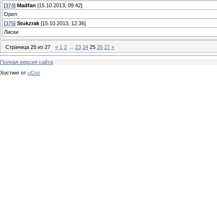
[
374
]
Madfan
[15.10.2013, 09:42]
Орел
[
375
]
Stukzrak
[15.10.2013, 12:36]
Лиски
Страница
25
из
27
«
1
2
…
23
24
25
26
27
»
Полная версия сайта
Хостинг от
uCoz