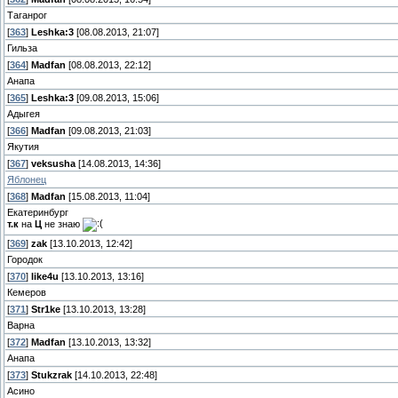
Таганрог
[
363
]
Leshka:3
[08.08.2013, 21:07]
Гильза
[
364
]
Madfan
[08.08.2013, 22:12]
Анапа
[
365
]
Leshka:3
[09.08.2013, 15:06]
Адыгея
[
366
]
Madfan
[09.08.2013, 21:03]
Якутия
[
367
]
veksusha
[14.08.2013, 14:36]
Яблонец
[
368
]
Madfan
[15.08.2013, 11:04]
Екатеринбург
т.к
на
Ц
не знаю
[
369
]
zak
[13.10.2013, 12:42]
Городок
[
370
]
like4u
[13.10.2013, 13:16]
Кемеров
[
371
]
Str1ke
[13.10.2013, 13:28]
Варна
[
372
]
Madfan
[13.10.2013, 13:32]
Анапа
[
373
]
Stukzrak
[14.10.2013, 22:48]
Асино