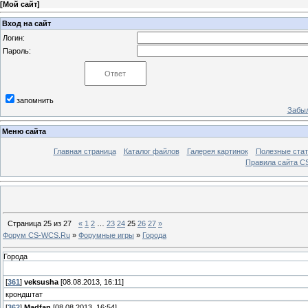
[
Мой сайт
]
Вход на сайт
Логин:
Пароль:
запомнить
Забыл
Меню сайта
Главная страница
Каталог файлов
Галерея картинок
Полезные стат
Правила сайта 
Страница
25
из
27
«
1
2
…
23
24
25
26
27
»
Форум CS-WCS.Ru
»
Форумные игры
»
Города
Города
[
361
]
veksusha
[08.08.2013, 16:11]
крондштат
[
362
]
Madfan
[08.08.2013, 16:54]