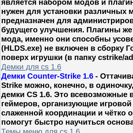
является набором модов и плагино
нужен для установки различных 
предназначен для администрирова
будущего улучшения. Плагины же 
мода, именно они способны усове
(HLDS.exe) не включен в сборку Г
поверх игрушки (в папку cstrike/
Демки для cs 1.6
Демки Counter-Strike 1.6
- Оттачив
Strike можно, конечно, в одиночк
демки CS 1.6. Это всевозможные
геймеров, организующие игровой
слаженной координации и чётко 
помогут быстро научиться основам
Темы меню для cs 1.6