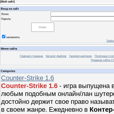
[
Мой сайт
]
Вход на сайт
Логин:
Пароль:
запомнить
Забыл
Меню сайта
Главная страница
Каталог файлов
Галерея картинок
Полезные стат
Правила сайта 
Categories
Counter-Strike 1.6
Counter-Strike 1.6
- игра выпущена в
любым подобным онлайн/лан шутером
достойно держит свое право называ
в своем жанре. Ежедневно в
Контер-