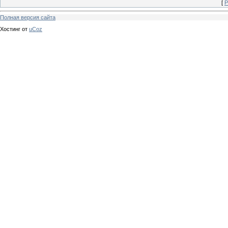
[
Р
Полная версия сайта
Хостинг от
uCoz