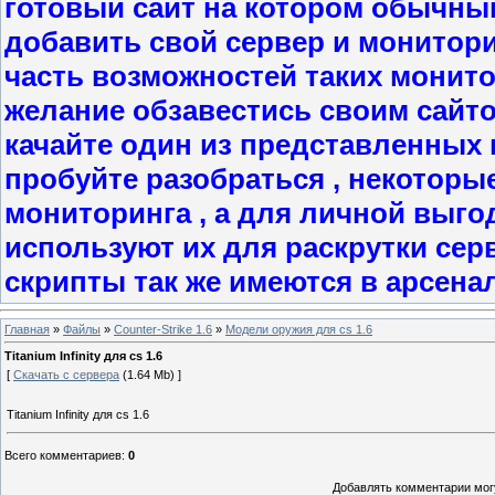
готовый сайт на котором обычны
добавить свой сервер и мониторит
часть возможностей таких монито
желание обзавестись своим сайт
качайте один из представленных в
пробуйте разобраться , некоторы
мониторинга , а для личной выго
используют их для раскрутки сер
скрипты так же имеются в арсена
Главная
»
Файлы
»
Counter-Strike 1.6
»
Модели оружия для cs 1.6
Titanium Infinity для cs 1.6
[
Скачать с сервера
(1.64 Mb) ]
Titanium Infinity для cs 1.6
Всего комментариев
:
0
Добавлять комментарии могу