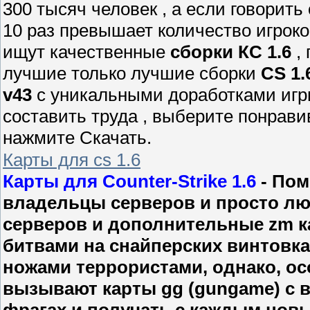
300 тысяч человек , а если говорить 
10 раз превышает количество игроко
ищут качественные
сборки КС 1.6
, 
лучшие только лучшие сборки
CS 1.
v43
с уникальными доработками игр
составить труда , выберите понрав
нажмите Скачать.
Карты для cs 1.6
Карты для Counter-Strike 1.6
- Пом
владельцы серверов и просто люб
серверов и дополнительные zm ка
битвами на снайперских винтовк
ножами террористами, однако, ос
вызывают карты gg (gungame) с 
фрагах и получать с каждым нов