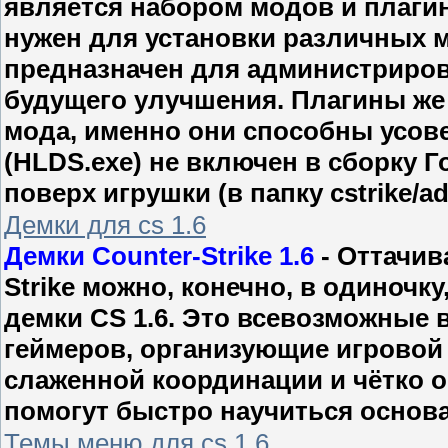
является набором модов и плагино
нужен для установки различных 
предназначен для администрирова
будущего улучшения. Плагины же 
мода, именно они способны усове
(HLDS.exe) не включен в сборку Г
поверх игрушки (в папку cstrike/
Демки для cs 1.6
Демки Counter-Strike 1.6
- Оттачив
Strike можно, конечно, в одиночк
демки CS 1.6. Это всевозможные
геймеров, организующие игровой
слаженной координации и чётко 
помогут быстро научиться основам
Темы меню для cs 1.6