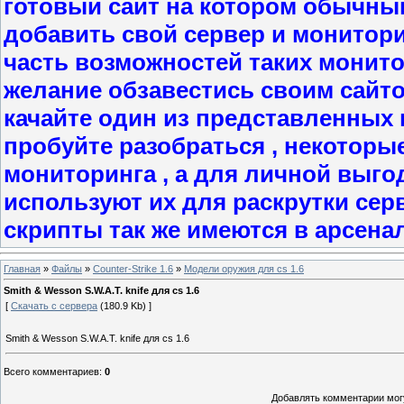
готовый сайт на котором обычны
добавить свой сервер и мониторит
часть возможностей таких монито
желание обзавестись своим сайт
качайте один из представленных в
пробуйте разобраться , некоторы
мониторинга , а для личной выго
используют их для раскрутки сер
скрипты так же имеются в арсена
Главная
»
Файлы
»
Counter-Strike 1.6
»
Модели оружия для cs 1.6
Smith & Wesson S.W.A.T. knife для cs 1.6
[
Скачать с сервера
(180.9 Kb) ]
Smith & Wesson S.W.A.T. knife для cs 1.6
Всего комментариев
:
0
Добавлять комментарии могу