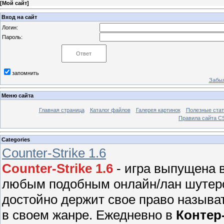
[
Мой сайт
]
Вход на сайт
Логин:
Пароль:
запомнить
Забыл
Меню сайта
Главная страница
Каталог файлов
Галерея картинок
Полезные стат
Правила сайта 
Categories
Counter-Strike 1.6
Counter-Strike 1.6
- игра выпущена в
любым подобным онлайн/лан шутером
достойно держит свое право называ
в своем жанре. Ежедневно в
Контер-