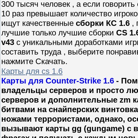
300 тысяч человек , а если говорить 
10 раз превышает количество игроко
ищут качественные
сборки КС 1.6
, 
лучшие только лучшие сборки
CS 1.
v43
с уникальными доработками игр
составить труда , выберите понрав
нажмите Скачать.
Карты для cs 1.6
Карты для Counter-Strike 1.6
- Пом
владельцы серверов и просто люб
серверов и дополнительные zm ка
битвами на снайперских винтовк
ножами террористами, однако, ос
вызывают карты gg (gungame) с 
фрагах и получать с каждым нов