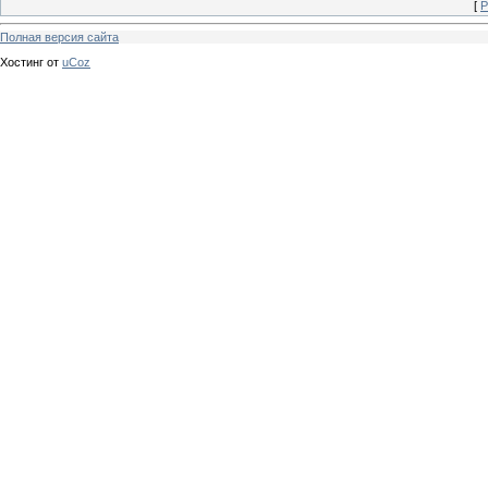
[
Р
Полная версия сайта
Хостинг от
uCoz