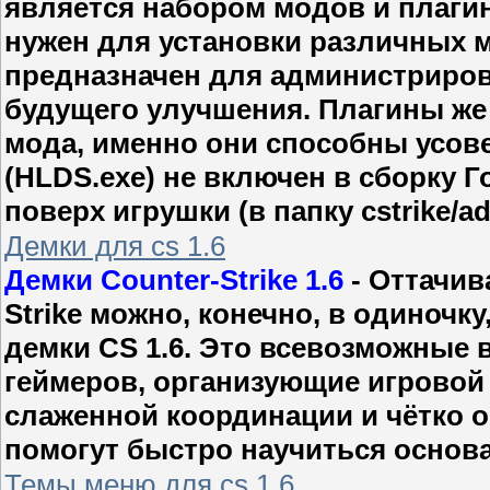
является набором модов и плагино
нужен для установки различных 
предназначен для администрирова
будущего улучшения. Плагины же 
мода, именно они способны усове
(HLDS.exe) не включен в сборку Г
поверх игрушки (в папку cstrike/
Демки для cs 1.6
Демки Counter-Strike 1.6
- Оттачив
Strike можно, конечно, в одиночк
демки CS 1.6. Это всевозможные
геймеров, организующие игровой
слаженной координации и чётко 
помогут быстро научиться основам
Темы меню для cs 1.6