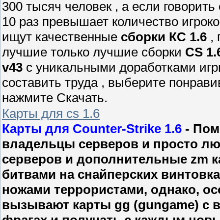
300 тысяч человек , а если говорить 
10 раз превышает количество игроко
ищут качественные
сборки КС 1.6
, 
лучшие только лучшие сборки
CS 1.
v43
с уникальными доработками игр
составить труда , выберите понрав
нажмите Скачать.
Карты для cs 1.6
Карты для Counter-Strike 1.6
- Пом
владельцы серверов и просто люб
серверов и дополнительные zm ка
битвами на снайперских винтовк
ножами террористами, однако, ос
вызывают карты gg (gungame) с 
фрагах и получать с каждым нов