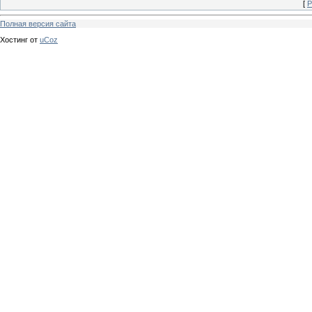
[
Р
Полная версия сайта
Хостинг от
uCoz