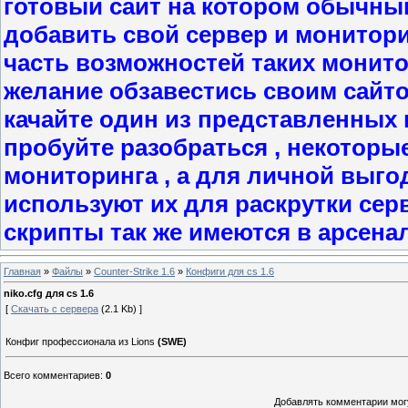
готовый сайт на котором обычны
добавить свой сервер и мониторит
часть возможностей таких монито
желание обзавестись своим сайт
качайте один из представленных в
пробуйте разобраться , некоторы
мониторинга , а для личной выго
используют их для раскрутки сер
скрипты так же имеются в арсена
Главная
»
Файлы
»
Counter-Strike 1.6
»
Конфиги для cs 1.6
niko.cfg для cs 1.6
[
Скачать с сервера
(2.1 Kb) ]
Конфиг профессионала из Lions
(SWE)
Всего комментариев
:
0
Добавлять комментарии могу