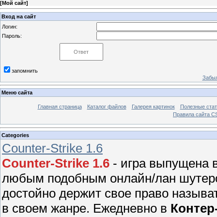
[
Мой сайт
]
Вход на сайт
Логин:
Пароль:
запомнить
Забыл
Меню сайта
Главная страница
Каталог файлов
Галерея картинок
Полезные стат
Правила сайта 
Categories
Counter-Strike 1.6
Counter-Strike 1.6
- игра выпущена в
любым подобным онлайн/лан шутером
достойно держит свое право называ
в своем жанре. Ежедневно в
Контер-