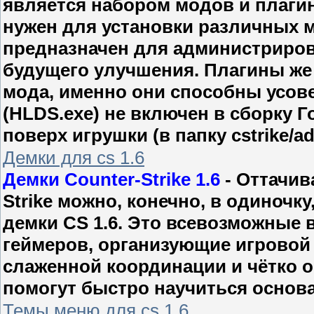
является набором модов и плагино
нужен для установки различных 
предназначен для администрирова
будущего улучшения. Плагины же 
мода, именно они способны усове
(HLDS.exe) не включен в сборку Г
поверх игрушки (в папку cstrike/
Демки для cs 1.6
Демки Counter-Strike 1.6
- Оттачив
Strike можно, конечно, в одиночк
демки CS 1.6. Это всевозможные
геймеров, организующие игровой
слаженной координации и чётко 
помогут быстро научиться основам
Темы меню для cs 1.6