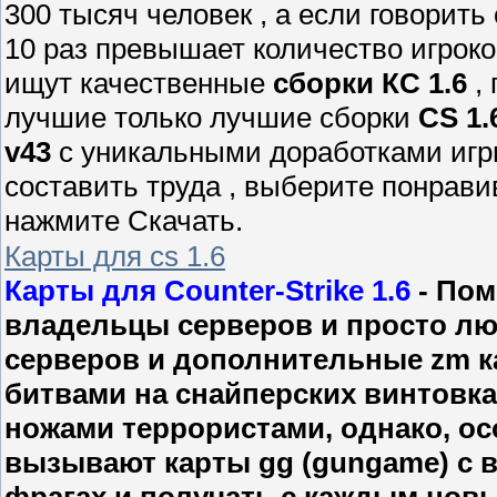
300 тысяч человек , а если говорить 
10 раз превышает количество игроко
ищут качественные
сборки КС 1.6
, 
лучшие только лучшие сборки
CS 1.
v43
с уникальными доработками игр
составить труда , выберите понрав
нажмите Скачать.
Карты для cs 1.6
Карты для Counter-Strike 1.6
- Пом
владельцы серверов и просто люб
серверов и дополнительные zm ка
битвами на снайперских винтовк
ножами террористами, однако, ос
вызывают карты gg (gungame) с 
фрагах и получать с каждым нов