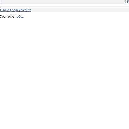
[
Р
Полная версия сайта
Хостинг от
uCoz