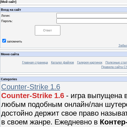
[
Мой сайт
]
Вход на сайт
Логин:
Пароль:
запомнить
Забыл
Меню сайта
Главная страница
Каталог файлов
Галерея картинок
Полезные стат
Правила сайта 
Categories
Counter-Strike 1.6
Counter-Strike 1.6
- игра выпущена в
любым подобным онлайн/лан шутером
достойно держит свое право называ
в своем жанре. Ежедневно в
Контер-