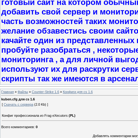
готовый сайт на котором обычны
добавить свой сервер и мониторит
часть возможностей таких монито
желание обзавестись своим сайт
качайте один из представленных в
пробуйте разобраться , некоторы
мониторинга , а для личной выго
используют их для раскрутки сер
скрипты так же имеются в арсена
Главная
»
Файлы
»
Counter-Strike 1.6
»
Конфиги для cs 1.6
kuben.cfg для cs 1.6
[
Скачать с сервера
(2.0 Kb) ]
Конфиг профессионала из Frag eXecutors
(PL)
Всего комментариев
:
0
Добавлять комментарии могу