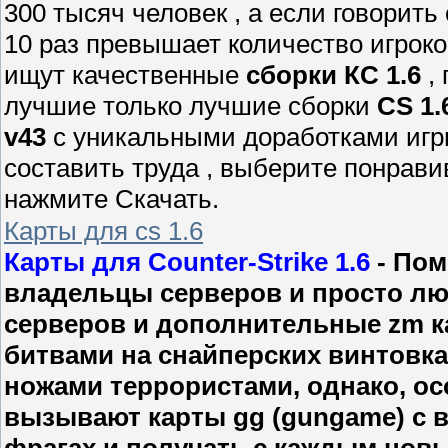
300 тысяч человек , а если говорить 
10 раз превышает количество игроко
ищут качественные
сборки КС 1.6
, 
лучшие только лучшие сборки
CS 1.
v43
с уникальными доработками игр
составить труда , выберите понрав
нажмите Скачать.
Карты для cs 1.6
Карты для Counter-Strike 1.6
- Пом
владельцы серверов и просто люб
серверов и дополнительные zm ка
битвами на снайперских винтовк
ножами террористами, однако, ос
вызывают карты gg (gungame) с 
фрагах и получать с каждым нов