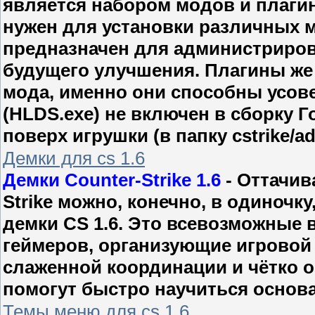
является набором модов и плагино
нужен для установки различных 
предназначен для администрирова
будущего улучшения. Плагины же 
мода, именно они способны усове
(HLDS.exe) не включен в сборку Г
поверх игрушки (в папку cstrike/
Демки для cs 1.6
Демки Counter-Strike 1.6
- Оттачив
Strike можно, конечно, в одиночк
демки CS 1.6. Это всевозможные
геймеров, организующие игровой
слаженной координации и чётко 
помогут быстро научиться основам
Темы меню для cs 1.6