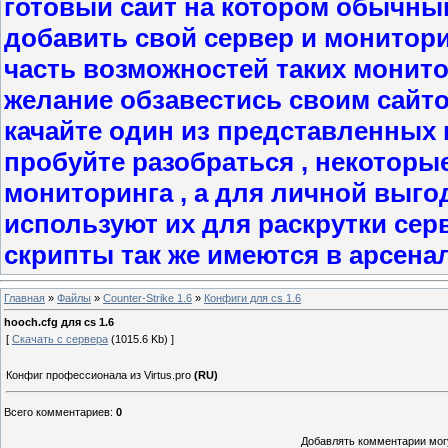
готовый сайт на котором обычны
добавить свой сервер и мониторит
часть возможностей таких монито
желание обзавестись своим сайт
качайте один из представленных в
пробуйте разобраться , некоторы
мониторинга , а для личной выго
используют их для раскрутки сер
скрипты так же имеются в арсена
Главная
»
Файлы
»
Counter-Strike 1.6
»
Конфиги для cs 1.6
hooch.cfg для cs 1.6
[
Скачать с сервера
(1015.6 Kb) ]
Конфиг профессионала из Virtus.pro
(RU)
Всего комментариев
:
0
Добавлять комментарии могу