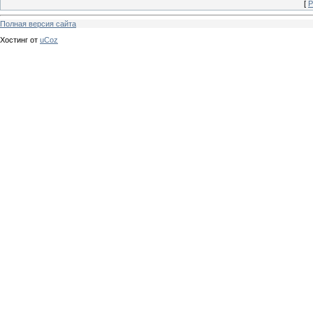
[
Р
Полная версия сайта
Хостинг от
uCoz