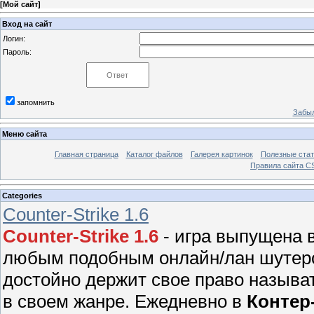
[
Мой сайт
]
Вход на сайт
Логин:
Пароль:
запомнить
Забыл
Меню сайта
Главная страница
Каталог файлов
Галерея картинок
Полезные стат
Правила сайта 
Categories
Counter-Strike 1.6
Counter-Strike 1.6
- игра выпущена в
любым подобным онлайн/лан шутером
достойно держит свое право называ
в своем жанре. Ежедневно в
Контер-