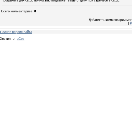
программа для cs:go полностью подавляет вашу отдачу при стрельбе в cs:go.
Всего комментариев
:
0
Добавлять комментарии могу
[
Р
Полная версия сайта
Хостинг от
uCoz