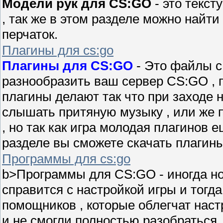
Модели рук для CS:GO
- это текст
, так же в этом разделе можно найти
перчаток.
Плагины для cs:go
Плагины для CS:GO
- Это файлы с
разнообразить ваш сервер CS:GO , 
плагины делают так что при заходе 
слышать притяную музыку , или же 
, но так как игра молодая плагинов е
разделе вы сможете скачать плагин
Программы для cs:go
b>Программы для CS:GO - иногда нов
справится с настройкой игры и тогда
помощников , которые облегчат наст
и не смогли полностью разобраться.