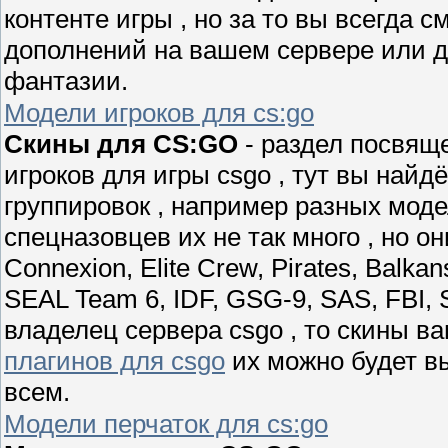
контенте игры , но за то вы всегда 
дополнений на вашем сервере или для
фантазии.
Модели игроков для cs:go
Скины для CS:GO
- раздел посвящ
игроков для игры csgo , тут вы най
группировок , например разных мод
спецназовцев их не так много , но о
Connexion, Elite Crew, Pirates, Balkans
SEAL Team 6, IDF, GSG-9, SAS, FBI,
владелец сервера csgo , то скины 
плагинов для csgo
их можно будет в
всем.
Модели перчаток для cs:go