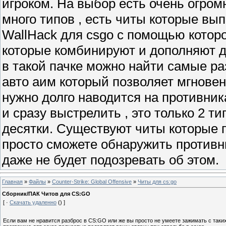
игроком. На выбор есть очень огром
много типов , есть читы которые вы
WallHack для csgo c помощью которог
которые комбинируют и дополняют др
в такой пачке можно найти самые р
авто аим который позволяет мгновен
нужно долго наводится на противника
и сразу выстрелить , это только 2 т
десятки. Существуют читы которые п
просто сможете обнаружить противник
даже не будет подозревать об этом.
Главная
»
Файлы
»
Counter-Strike: Global Offensive
»
Читы для cs:go
Сборник/ПАК Читов для CS:GO
[ ·
Скачать удаленно
() ]
Если вам не нравится разброс в CS:GO или же вы просто не умеете зажимать с таких