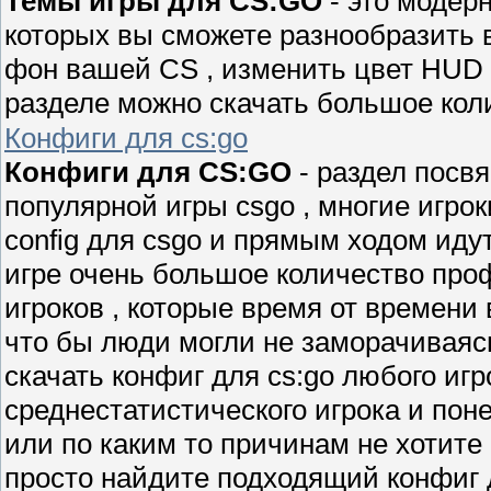
Темы игры для CS:GO
- это модер
которых вы сможете разнообразить 
фон вашей CS , изменить цвет HUD 
разделе можно скачать большое коли
Конфиги для cs:go
Конфиги для CS:GO
- раздел пос
популярной игры csgo , многие игро
config для csgo и прямым ходом идут
игре очень большое количество про
игроков , которые время от времен
что бы люди могли не заморачиваясь 
скачать конфиг для cs:go любого иг
среднестатистического игрока и поне
или по каким то причинам не хотите 
просто найдите подходящий конфиг д