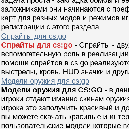
заложниками они начинаются с префи
карт для разных модов и режимов иг
регистрации с этого раздела
Спрайты для cs:go
Спрайты для cs:go
- Спрайты - дв
вспомогательную роль в реализации
помощи спрайтов в cs:go реализуют
выстрелы, кровь, HUD значки и друг
Модели оружия для cs:go
Модели оружия для CS:GO
- в да
игроки отдают именно скинам оружия
игрока это заполучить красивый и до
вы можете скачать красивые и инт
пользовательские модели которые в