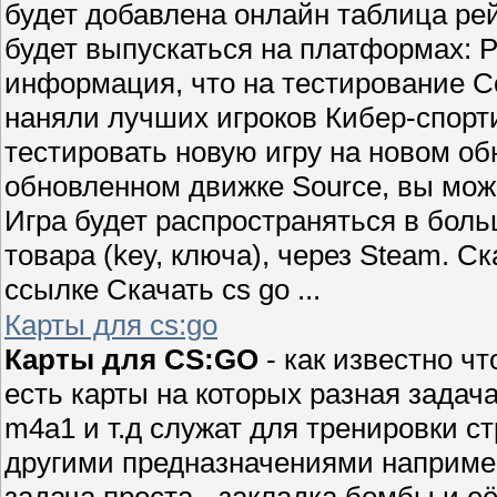
будет добавлена онлайн таблица рей
будет выпускаться на платформах: P
информация, что на тестирование Cou
наняли лучших игроков Кибер-спорт
тестировать новую игру на новом о
обновленном движке Source, вы може
Игра будет распространяться в боль
товара (key, ключа), через Steam. С
ссылке Скачать cs go ...
Карты для cs:go
Карты для CS:GO
- как известно чт
есть карты на которых разная задача 
m4a1 и т.д служат для тренировки ст
другими предназначениями например 
задача проста - закладка бомбы и е