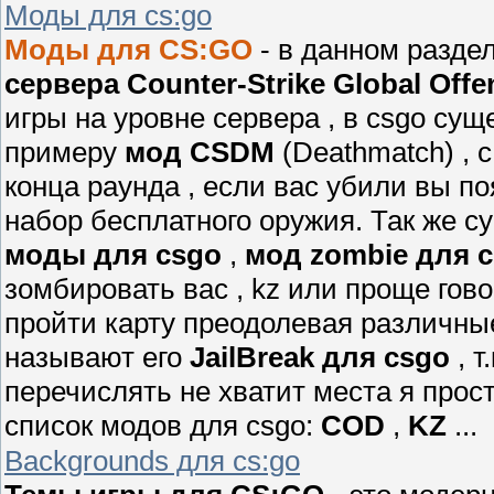
Моды для cs:go
Моды для CS:GO
- в данном разде
сервера Counter-Strike Global Offe
игры на уровне сервера , в csgo сущ
примеру
мод CSDM
(Deathmatch) , 
конца раунда , если вас убили вы п
набор бесплатного оружия. Так же с
моды для csgo
,
мод zombie для 
зомбировать вас , kz или проще гов
пройти карту преодолевая различные
называют его
JailBreak для csgo
, т
перечислять не хватит места я прос
список модов для csgo:
COD
,
KZ
...
Backgrounds для cs:go