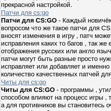
прекрасной настройкой.
Патчи для cs:go
Патчи для CS:GO
- Каждый новичёк 
вопросом что же такое патчи для C
вносят изменения в игру , патч мож
исправления каких то багов , так же
отображения русских или англо языч
патчи могут быть разные просто нужн
исправляет или добавляет и именно
количество качественных патчей дл
Читы для cs:go
Читы для CS:GO
- программы , ути
способом влияют на процесс игры , 
а для противников вы становитесь 